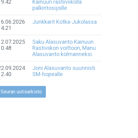
19.42
Kainuun rastiiviikolla
palkintosijoille
16.06.2026
Junkkarit Kotka-Jukolassa
14.21
12.07.2025
Saku Alasuvanto Kainuun
10.48
Rastiviikon voittoon, Manu
Alasuvanto kolmanneksi.
22.09.2024
Joni Alasuvanto suunnisti
12.40
SM-hopealle
Seuran uutisarkisto