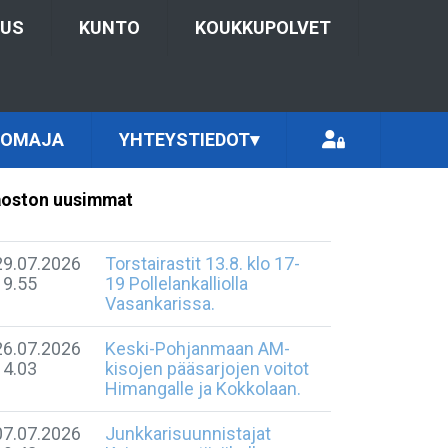
TUS
KUNTO
KOUKKUPOLVET
TOMAJA
YHTEYSTIEDOT
▾
oston uusimmat
29.07.2026
Torstairastit 13.8. klo 17-
19.55
19 Pollelankalliolla
Vasankarissa.
26.07.2026
Keski-Pohjanmaan AM-
14.03
kisojen pääsarjojen voitot
Himangalle ja Kokkolaan.
07.07.2026
Junkkarisuunnistajat