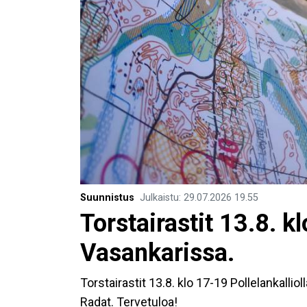
Suunnistus
Julkaistu
:
29.07.2026
19.55
Torstairastit 13.8. k
Vasankarissa.
Torstairastit 13.8. klo 17-19 Pollelankalliol
Radat. Tervetuloa!