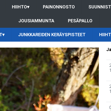
HIIHTO
▾
PAINONNOSTO
SUUNNIS
JOUSIAMMUNTA
PESÄPALLO
T
▾
JUNKKAREIDEN KERÄYSPISTEET
HIIH
Ja