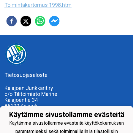
Toimintakertomus 1998.htm
Tietosuojaseloste
Kalajoen Junkkarit ry
c/o Tilitoimisto Marine
Kalajoentie 34
85100 Kalajoki
Y-tunnus 0185922-0
Käytämme sivustollamme evästeitä
Yhdistysrekisterinumero 120.904
Käytämme sivustollamme evästeitä käyttökokemuksen
parantamiseksi sekä toiminnallisiin ja tilastollisiin