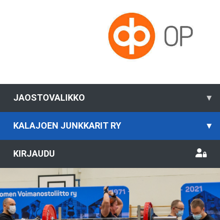
JAOSTOVALIKKO
▾
KALAJOEN JUNKKARIT RY
▾
KIRJAUDU