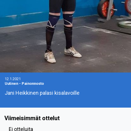
12.1.2021
Uutinen
-
Painonnosto
Jani Heikkinen palasi kisalavoille
Viimeisimmät ottelut
Ei otteluita