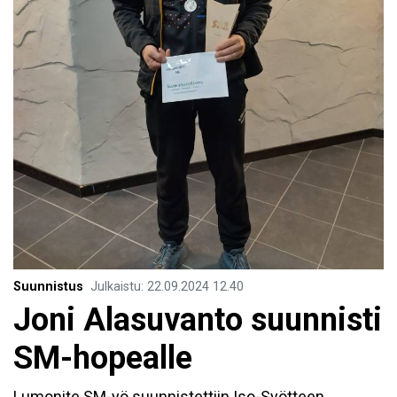
Suunnistus
Julkaistu
:
22.09.2024
12.40
Joni Alasuvanto suunnisti
SM-hopealle
Lumonite SM-yö suunnistettiin Iso-Syötteen