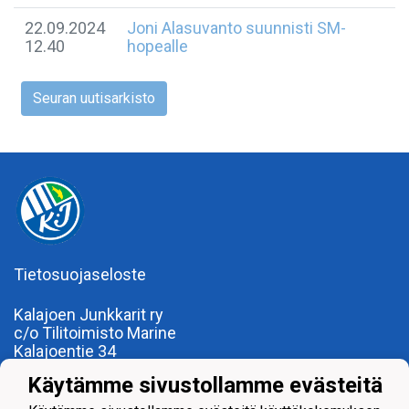
22.09.2024
Joni Alasuvanto suunnisti SM-
12.40
hopealle
Seuran uutisarkisto
Tietosuojaseloste
Kalajoen Junkkarit ry
c/o Tilitoimisto Marine
Kalajoentie 34
85100 Kalajoki
Käytämme sivustollamme evästeitä
Y-tunnus 0185922-0
Yhdistysrekisterinumero 120.904