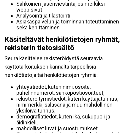
Sähköinen jäsenviestintä, esimerkiksi
webbisivut
Analysointi ja tilastointi
Asiakaspalvelun ja toiminnan toteuttaminen
sekä kehittäminen
Käsiteltävät henkilötietojen ryhmät,
rekisterin tietosisältö
Seura käsittelee rekisteröidystä seuraavia
käyttötarkoituksen kannalta tarpeellisia
henkilötietoja tai henkilötietojen ryhmiä:
yhteystiedot, kuten nimi, osoite,
puhelinnumerot, sähköpostiosoitteet,
rekisteröitymistiedot, kuten käyttäjätunnus,
nimimerkki, salasana ja muu mahdollinen
yksilöivä tunnus,
demografiatiedot, kuten ikä, sukupuoli ja
äidinkieli,
mahdolliset luvat ja suostumukset