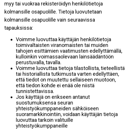
myy tai vuokraa rekisteröidyn henkilötietoja
kolmansille osapuolille. Tietoja luovutetaan
kolmansille osapuolille vain seuraavissa
tapauksissa:
Voimme luovuttaa käyttäjän henkilötietoja
toimivaltaisten viranomaisten tai muiden
tahojen esittämien vaatimusten edellyttämällä,
kulloinkin voimassaolevaan lainsäädäntöön
perustuvalla, tavalla.
Voimme luovuttaa tietoja tilastollista, tieteellistä
tai historiallista tutkimusta varten edellyttäen,
että tiedot on muutettu sellaiseen muotoon,
että tiedon kohde ei enää ole niistä
tunnistettavissa.
Jos käyttäjä on erikseen antanut
suostumuksensa seuran
yhteistyökumppaneiden sähköiseen
suoramarkkinointiin, voidaan käyttäjän tietoja
luovuttaa tarkoin valituille
yhteistyökumppaneille