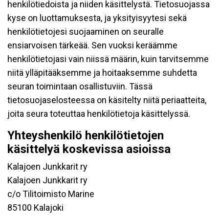
henkilötiedoista ja niiden käsittelystä. Tietosuojassa
kyse on luottamuksesta, ja yksityisyytesi sekä
henkilötietojesi suojaaminen on seuralle
ensiarvoisen tärkeää. Sen vuoksi keräämme
henkilötietojasi vain niissä määrin, kuin tarvitsemme
niitä ylläpitääksemme ja hoitaaksemme suhdetta
seuran toimintaan osallistuviin. Tässä
tietosuojaselosteessa on käsitelty niitä periaatteita,
joita seura toteuttaa henkilötietoja käsittelyssä.
Yhteyshenkilö henkilötietojen
käsittelyä koskevissa asioissa
Kalajoen Junkkarit ry
Kalajoen Junkkarit ry
c/o Tilitoimisto Marine
85100 Kalajoki