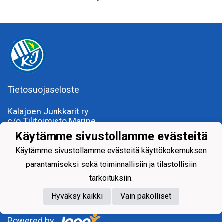
Tietosuojaseloste
Kalajoen Junkkarit ry
c/o Tilitoimisto Marine
Kalajoentie 34
Käytämme sivustollamme evästeitä
85100 Kalajoki
Käytämme sivustollamme evästeitä käyttökokemuksen
Y-tunnus 0185922-0
Yhdistysrekisterinumero 120.904
parantamiseksi sekä toiminnallisiin ja tilastollisiin
tarkoituksiin.
Hyväksy kaikki
Vain pakolliset
Powered by