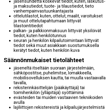
jäsensuhdetta koskevat tiedot, kuten, laskutus-
ja maksutiedot, tuote- ja tilaustiedot, tieto
vanhempainvastuunkantajasta
ottelutilastot, kuten, ottelut, maalit, varoitukset
ja muut ottelutapahtumaan liittyvät
tilastointitiedot
palkan- ja palkkionmaksuun liittyvät yksilöivät
tiedot, kuten henkilötunnus
seuran ja henkilön kilpailutoimintaan liittyvät
tiedot sekä muut asiakkaan suostumuksella
kerätyt tiedot, kuten henkilön kuva
Säännönmukaiset tietolähteet
jäseneltä itseltään suoraan järjestelmään,
sähköpostitse, puhelimitse, lomakkeella,
mobiilisovelluksen kautta, tai muulla vastaavalla
tavalla,
rekisterinkäsittelijän (pääkäyttäjä) tai
toimihenkilön (ylläpitäjä) syöttäminä
evästeiden tai muiden vastaavien tekniikoiden
avulla
lajiliittojen rekistereistä ja kilpailujärjestelmistä