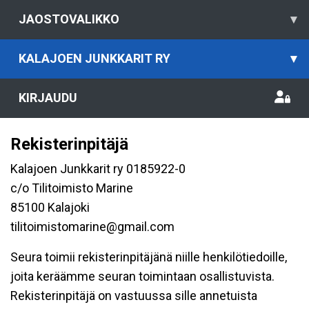
JAOSTOVALIKKO
▾
KALAJOEN JUNKKARIT RY
▾
KIRJAUDU
Rekisterinpitäjä
Kalajoen Junkkarit ry 0185922-0
c/o Tilitoimisto Marine
85100 Kalajoki
tilitoimistomarine@gmail.com
Seura toimii rekisterinpitäjänä niille henkilötiedoille,
joita keräämme seuran toimintaan osallistuvista.
Rekisterinpitäjä on vastuussa sille annetuista