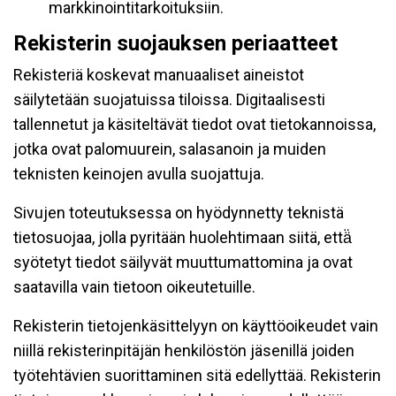
markkinointitarkoituksiin.
Rekisterin suojauksen periaatteet
Rekisteriä koskevat manuaaliset aineistot
säilytetään suojatuissa tiloissa. Digitaalisesti
tallennetut ja käsiteltävät tiedot ovat tietokannoissa,
jotka ovat palomuurein, salasanoin ja muiden
teknisten keinojen avulla suojattuja.
Sivujen toteutuksessa on hyödynnetty teknistä
tietosuojaa, jolla pyritään huolehtimaan siitä, että̈
syötetyt tiedot säilyvät muuttumattomina ja ovat
saatavilla vain tietoon oikeutetuille.
Rekisterin tietojenkäsittelyyn on käyttöoikeudet vain
niillä rekisterinpitäjän henkilöstön jäsenillä joiden
työtehtävien suorittaminen sitä edellyttää. Rekisterin