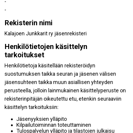
-
-
Rekisterin nimi
Kalajoen Junkkarit ry jäsenrekisteri
Henkilötietojen käsittelyn
tarkoitukset
Henkilötietoja käsitellään rekisteröidyn
suostumuksen taikka seuran ja jäsenen välisen
jäsensuhteen taikka muun asiallisen yhteyden
perusteella, jolloin lainmukainen käsittelyperuste on
rekisterinpitäjän oikeutettu etu, etenkin seuraaviin
käsittelyn tarkoituksiin:
Jäsenyyksien ylläpito
Kilpailutoiminnan toteuttaminen
Tulospalvelun ylläpito ja tilastojen julkaisu