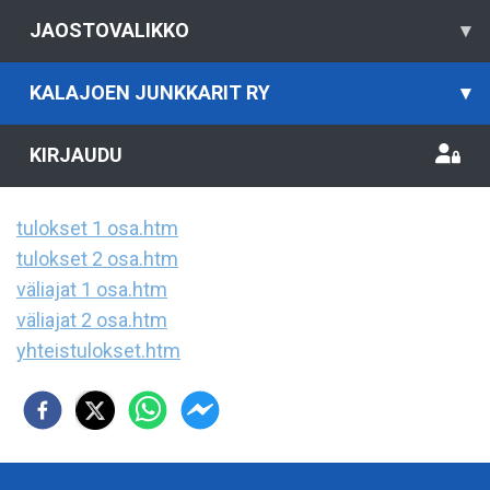
JAOSTOVALIKKO
▾
KALAJOEN JUNKKARIT RY
▾
KIRJAUDU
tulokset 1 osa.htm
tulokset 2 osa.htm
väliajat 1 osa.htm
väliajat 2 osa.htm
yhteistulokset.htm