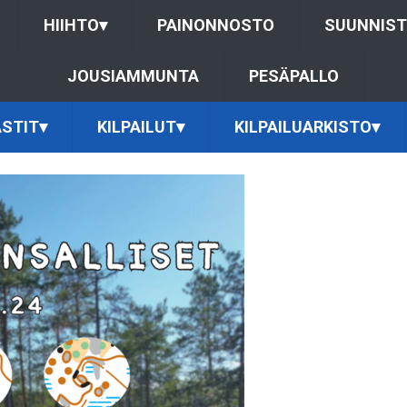
HIIHTO
▾
PAINONNOSTO
SUUNNIS
JOUSIAMMUNTA
PESÄPALLO
STIT
▾
KILPAILUT
▾
KILPAILUARKISTO
▾