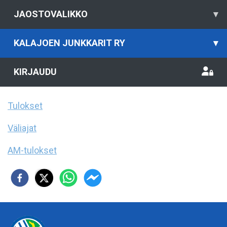
JAOSTOVALIKKO
▾
KALAJOEN JUNKKARIT RY
▾
KIRJAUDU
Tulokset
Väliajat
AM-tulokset