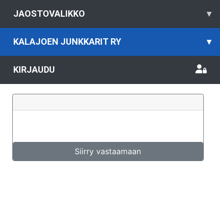
JAOSTOVALIKKO
▾
KALAJOEN JUNKKARIT RY
▾
KIRJAUDU