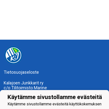
Tietosuojaseloste
Kalajoen Junkkarit ry
c/o Tilitoimisto Marine
Kalajoentie 34
Käytämme sivustollamme evästeitä
85100 Kalajoki
Y-tunnus 0185922-0
Käytämme sivustollamme evästeitä käyttökokemuksen
Yhdistysrekisterinumero 120.904