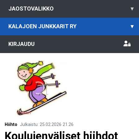
JAOSTOVALIKKO
▾
KALAJOEN JUNKKARIT RY
▾
KIRJAUDU
Hiihto
Julkaistu
:
25.02.2026
21.26
Koulujenväliset hiihdot