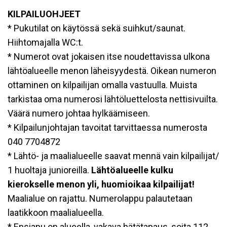
KILPAILUOHJEET
* Pukutilat on käytössä sekä suihkut/saunat.
Hiihtomajalla WC:t.
* Numerot ovat jokaisen itse noudettavissa ulkona
lähtöalueelle menon läheisyydestä. Oikean numeron
ottaminen on kilpailijan omalla vastuulla. Muista
tarkistaa oma numerosi lähtöluettelosta nettisivuilta.
Väärä numero johtaa hylkäämiseen.
* Kilpailunjohtajan tavoitat tarvittaessa numerosta
040 7704872
* Lähtö- ja maalialueelle saavat mennä vain kilpailijat/
1 huoltaja junioreilla.
Lähtöalueelle kulku
kierokselle menon yli, huomioikaa kilpailijat!
Maalialue on rajattu. Numerolappu palautetaan
laatikkoon maalialueella.
* Ensiapu on alueella, vakava hätätapaus, soita 112