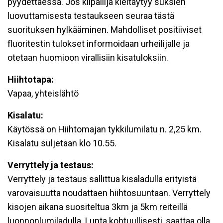
pyydettäessä. Jos kilpailija kieltäytyy suksien
luovuttamisesta testaukseen seuraa tästä
suorituksen hylkääminen. Mahdolliset positiiviset
fluoritestin tulokset informoidaan urheilijalle ja
otetaan huomioon virallisiin kisatuloksiin.
Hiihtotapa:
Vapaa, yhteislähtö
Kisalatu:
Käytössä on Hiihtomajan tykkilumilatu n. 2,25 km.
Kisalatu suljetaan klo 10.55.
Verryttely ja testaus:
Verryttely ja testaus sallittua kisaladulla erityistä
varovaisuutta noudattaen hiihtosuuntaan. Verryttely
kisojen aikana suositeltua 3km ja 5km reiteillä
luonnonlumiladulla. Lunta kohtuullisesti, saattaa olla