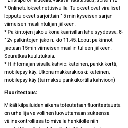
* Onlinetulokset nettisivuilla. Tulokset ovat viralliset
lopputulokset sarjoittain 15 min kyseisen sarjan
viimeisen maaliintulijan jälkeen.
* Palkintojen jako ulkona kaarisillan läheisyydessä. 8-
12v palkintojen jako n. klo 11.45. Loput palkinnot
jaetaan 15min viimeisen maaliin tulleen jälkeen.
Seuratkaa kuulutuksia.
* Hiihtomajan sisällä kahvio: käteinen, pankkikortti,
mobilepay käy. Ulkona makkarakioski: käteinen,
mobilepay käy (tai maksu pankkikortilla kahvioon)
Fluoritestaus:
Mikäli kilpailuiden aikana toteutetaan fluoritestausta
on urheilija velvollinen luovuttamaan suksensa
välinekontrollissa toimivalle henkilölle niin