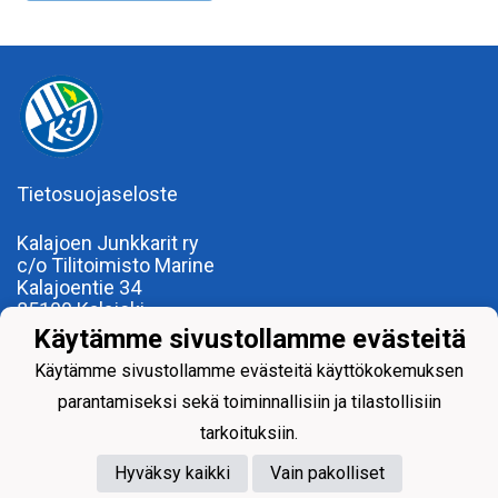
Tietosuojaseloste
Kalajoen Junkkarit ry
c/o Tilitoimisto Marine
Kalajoentie 34
85100 Kalajoki
Y-tunnus 0185922-0
Käytämme sivustollamme evästeitä
Yhdistysrekisterinumero 120.904
Käytämme sivustollamme evästeitä käyttökokemuksen
parantamiseksi sekä toiminnallisiin ja tilastollisiin
tarkoituksiin.
Hyväksy kaikki
Vain pakolliset
Powered by