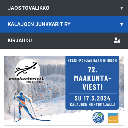
JAOSTOVALIKKO
▾
KALAJOEN JUNKKARIT RY
▾
KIRJAUDU