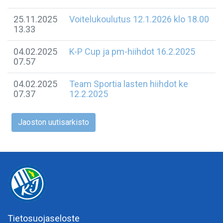
25.11.2025
Voitelukoulutus 12.1.2026 klo 18.00
13.33
04.02.2025
K-P Cup ja pm-hiihdot 16.2.2025
07.57
04.02.2025
Team Sportia lasten hiihdot ke
07.37
12.2.2025
Jaoston uutisarkisto
Tietosuojaseloste