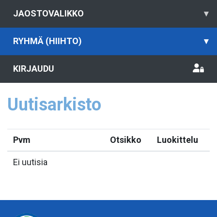
JAOSTOVALIKKO
▾
RYHMÄ (HIIHTO)
▾
KIRJAUDU
Uutisarkisto
Pvm
Otsikko
Luokittelu
Ei uutisia