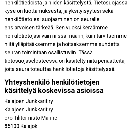
henkilötiedoista ja niiden käsittelystä. Tietosuojassa
kyse on luottamuksesta, ja yksityisyytesi sekä
henkilötietojesi suojaaminen on seuralle
ensiarvoisen tärkeää. Sen vuoksi keräämme
henkilötietojasi vain niissä määrin, kuin tarvitsemme
niitä ylläpitääksemme ja hoitaaksemme suhdetta
seuran toimintaan osallistuviin. Tässä
tietosuojaselosteessa on käsitelty niitä periaatteita,
joita seura toteuttaa henkilötietoja käsittelyssä.
Yhteyshenkilö henkilötietojen
käsittelyä koskevissa asioissa
Kalajoen Junkkarit ry
Kalajoen Junkkarit ry
c/o Tilitoimisto Marine
85100 Kalajoki