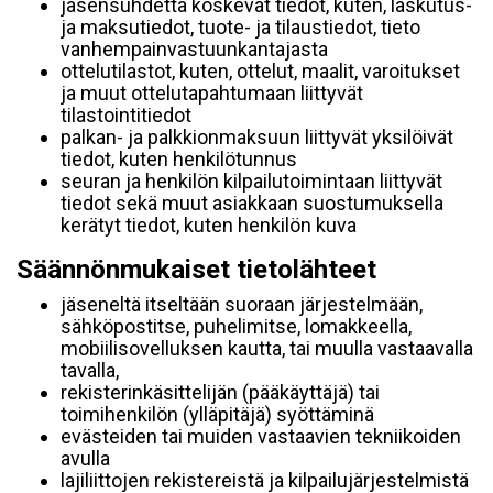
jäsensuhdetta koskevat tiedot, kuten, laskutus-
ja maksutiedot, tuote- ja tilaustiedot, tieto
vanhempainvastuunkantajasta
ottelutilastot, kuten, ottelut, maalit, varoitukset
ja muut ottelutapahtumaan liittyvät
tilastointitiedot
palkan- ja palkkionmaksuun liittyvät yksilöivät
tiedot, kuten henkilötunnus
seuran ja henkilön kilpailutoimintaan liittyvät
tiedot sekä muut asiakkaan suostumuksella
kerätyt tiedot, kuten henkilön kuva
Säännönmukaiset tietolähteet
jäseneltä itseltään suoraan järjestelmään,
sähköpostitse, puhelimitse, lomakkeella,
mobiilisovelluksen kautta, tai muulla vastaavalla
tavalla,
rekisterinkäsittelijän (pääkäyttäjä) tai
toimihenkilön (ylläpitäjä) syöttäminä
evästeiden tai muiden vastaavien tekniikoiden
avulla
lajiliittojen rekistereistä ja kilpailujärjestelmistä