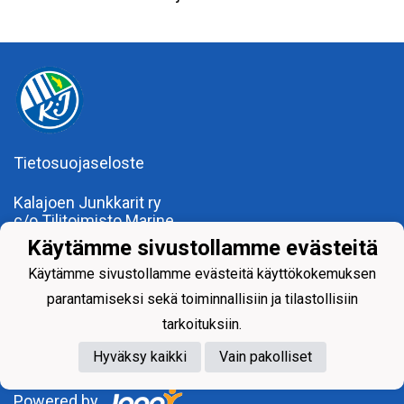
Tietosuojaseloste
Kalajoen Junkkarit ry
c/o Tilitoimisto Marine
Kalajoentie 34
Käytämme sivustollamme evästeitä
85100 Kalajoki
Käytämme sivustollamme evästeitä käyttökokemuksen
Y-tunnus 0185922-0
Yhdistysrekisterinumero 120.904
parantamiseksi sekä toiminnallisiin ja tilastollisiin
tarkoituksiin.
Hyväksy kaikki
Vain pakolliset
Powered by