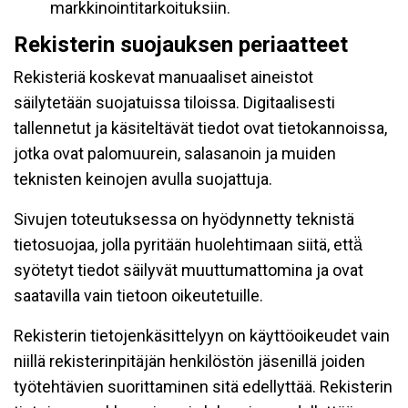
markkinointitarkoituksiin.
Rekisterin suojauksen periaatteet
Rekisteriä koskevat manuaaliset aineistot
säilytetään suojatuissa tiloissa. Digitaalisesti
tallennetut ja käsiteltävät tiedot ovat tietokannoissa,
jotka ovat palomuurein, salasanoin ja muiden
teknisten keinojen avulla suojattuja.
Sivujen toteutuksessa on hyödynnetty teknistä
tietosuojaa, jolla pyritään huolehtimaan siitä, että̈
syötetyt tiedot säilyvät muuttumattomina ja ovat
saatavilla vain tietoon oikeutetuille.
Rekisterin tietojenkäsittelyyn on käyttöoikeudet vain
niillä rekisterinpitäjän henkilöstön jäsenillä joiden
työtehtävien suorittaminen sitä edellyttää. Rekisterin