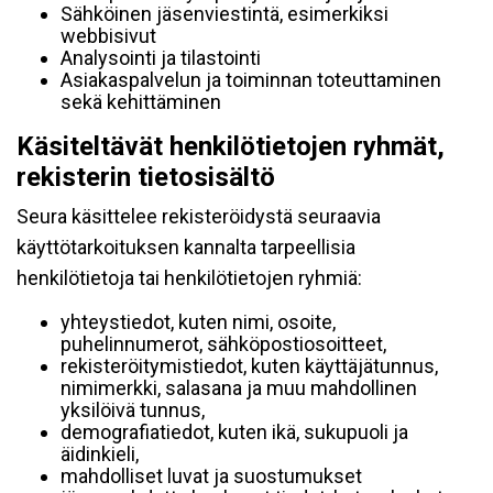
Sähköinen jäsenviestintä, esimerkiksi
webbisivut
Analysointi ja tilastointi
Asiakaspalvelun ja toiminnan toteuttaminen
sekä kehittäminen
Käsiteltävät henkilötietojen ryhmät,
rekisterin tietosisältö
Seura käsittelee rekisteröidystä seuraavia
käyttötarkoituksen kannalta tarpeellisia
henkilötietoja tai henkilötietojen ryhmiä:
yhteystiedot, kuten nimi, osoite,
puhelinnumerot, sähköpostiosoitteet,
rekisteröitymistiedot, kuten käyttäjätunnus,
nimimerkki, salasana ja muu mahdollinen
yksilöivä tunnus,
demografiatiedot, kuten ikä, sukupuoli ja
äidinkieli,
mahdolliset luvat ja suostumukset