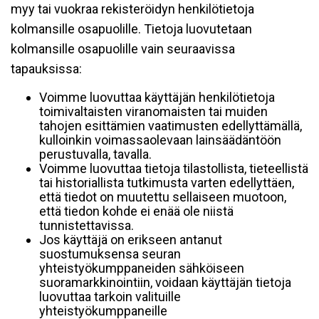
myy tai vuokraa rekisteröidyn henkilötietoja
kolmansille osapuolille. Tietoja luovutetaan
kolmansille osapuolille vain seuraavissa
tapauksissa:
Voimme luovuttaa käyttäjän henkilötietoja
toimivaltaisten viranomaisten tai muiden
tahojen esittämien vaatimusten edellyttämällä,
kulloinkin voimassaolevaan lainsäädäntöön
perustuvalla, tavalla.
Voimme luovuttaa tietoja tilastollista, tieteellistä
tai historiallista tutkimusta varten edellyttäen,
että tiedot on muutettu sellaiseen muotoon,
että tiedon kohde ei enää ole niistä
tunnistettavissa.
Jos käyttäjä on erikseen antanut
suostumuksensa seuran
yhteistyökumppaneiden sähköiseen
suoramarkkinointiin, voidaan käyttäjän tietoja
luovuttaa tarkoin valituille
yhteistyökumppaneille