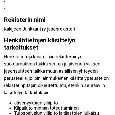
-
-
Rekisterin nimi
Kalajoen Junkkarit ry jäsenrekisteri
Henkilötietojen käsittelyn
tarkoitukset
Henkilötietoja käsitellään rekisteröidyn
suostumuksen taikka seuran ja jäsenen välisen
jäsensuhteen taikka muun asiallisen yhteyden
perusteella, jolloin lainmukainen käsittelyperuste on
rekisterinpitäjän oikeutettu etu, etenkin seuraaviin
käsittelyn tarkoituksiin:
Jäsenyyksien ylläpito
Kilpailutoiminnan toteuttaminen
Tulospalvelun ylläpito ja tilastojen julkaisu