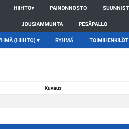
HIIHTO
▾
PAINONNOSTO
SUUNNIS
JOUSIAMMUNTA
PESÄPALLO
YHMÄ (HIIHTO)
▾
RYHMÄ
TOIMIHENKILÖT
Kuvaus