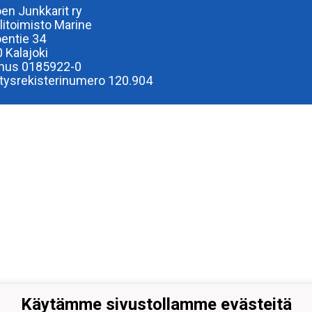
oen Junkkarit ry
ilitoimisto Marine
oentie 34
 Kalajoki
nus 0185922-0
tysrekisterinumero 120.904
Käytämme sivustollamme evästeitä