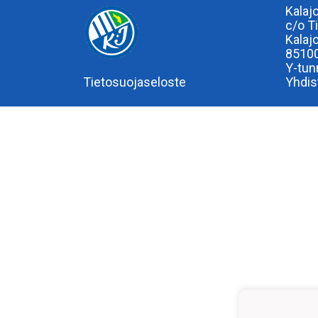
Kalaj
c/o T
Kalaj
85100
Y-tun
Tietosuojaseloste
Yhdis