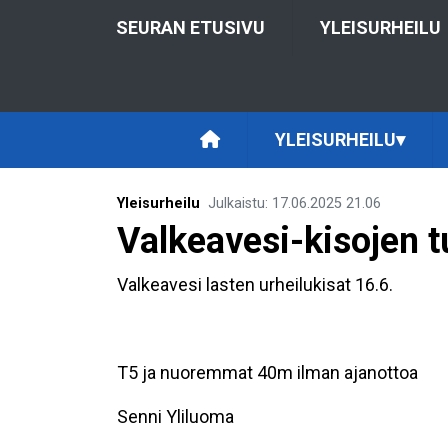
SEURAN ETUSIVU
YLEISURHEILU
YLEISURHEILU
▾
Yleisurheilu
Julkaistu
:
17.06.2025
21.06
Valkeavesi-kisojen t
Valkeavesi lasten urheilukisat 16.6.
T5 ja nuoremmat 40m ilman ajanottoa
Senni Yliluoma