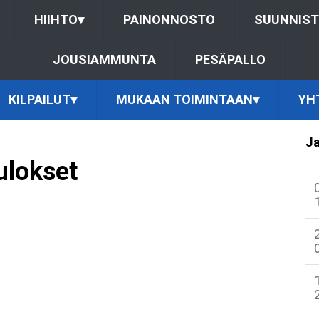
HIIHTO
▾
PAINONNOSTO
SUUNNIS
JOUSIAMMUNTA
PESÄPALLO
KILPAILUT
▾
MUKAAN TOIMINTAAN
▾
YH
Ja
ulokset