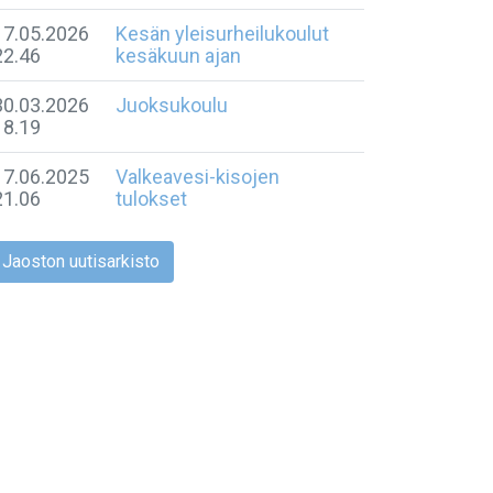
17.05.2026
Kesän yleisurheilukoulut
22.46
kesäkuun ajan
30.03.2026
Juoksukoulu
18.19
17.06.2025
Valkeavesi-kisojen
21.06
tulokset
Jaoston uutisarkisto