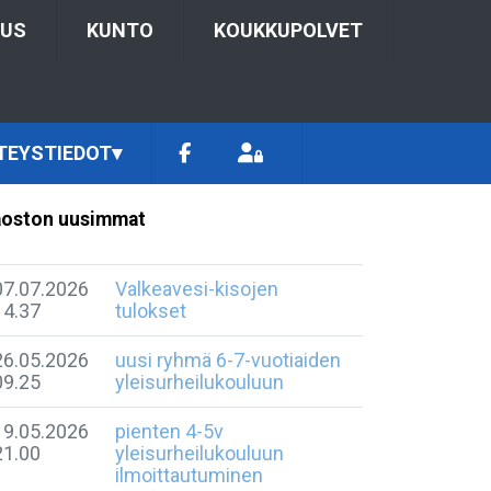
TUS
KUNTO
KOUKKUPOLVET
TEYSTIEDOT
▾
oston uusimmat
07.07.2026
Valkeavesi-kisojen
14.37
tulokset
26.05.2026
uusi ryhmä 6-7-vuotiaiden
09.25
yleisurheilukouluun
19.05.2026
pienten 4-5v
21.00
yleisurheilukouluun
ilmoittautuminen