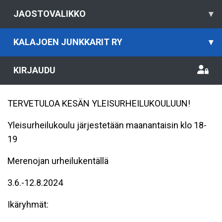
JAOSTOVALIKKO
▾
KALAJOEN JUNKKARIT RY
▾
KIRJAUDU
TERVETULOA KESÄN YLEISURHEILUKOULUUN!
Yleisurheilukoulu järjestetään maanantaisin klo 18-
19
Merenojan urheilukentällä
3.6.-12.8.2024
Ikäryhmät: