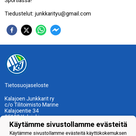
Sportiassa!
Tiedustelut: junkkarityu@gmail.com
Tietosuojaseloste
Kalajoen Junkkarit ry
c/o Tilitoimisto Marine
Kalajoentie 34
85100 Kalajoki
Y-tunnus 0185922-0
Käytämme sivustollamme evästeitä
Yhdistysrekisterinumero 120.904
Käytämme sivustollamme evästeitä käyttökokemuksen