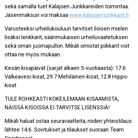
sekä samalla tuet Kalajoen Junkkareiden toimintaa.
Jäsenmaksun voi maksaa
www.kalajoenjunkkarit.fi
Varusteeksi urheilukouluun tarvitset iloisen mielen
lisäksi lenkkarit, säänmukaisen urheiluvaatetuksen
sekä oman juomapullon. Mikäli omistat piikkarit voit
ottaa ne myös mukaan.
Kesän kisapäivät (sarjat alkaen 5-vuotiaasta): 17.6
Valkeavesi-kisat, 29.7 Mehiläinen-kisat, 12.8 Hippo-
kisat
TULE ROHKEASTI KOKEILEMAAN KISAAMISTA,
NÄISSÄ KISOISSA EI TARVITSE LISENSSIÄ!
Mikäli haluat ostaa seuravaatteita, niiden yhteistilaus
lähtee 14.6. Sovitukset ja tilaukset suoraan Team