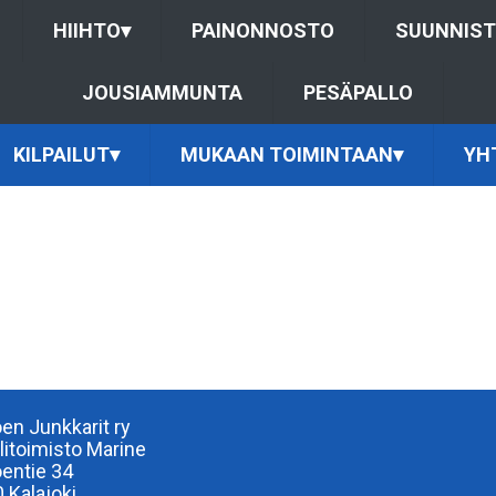
HIIHTO
▾
PAINONNOSTO
SUUNNIS
JOUSIAMMUNTA
PESÄPALLO
KILPAILUT
▾
MUKAAN TOIMINTAAN
▾
YH
oen Junkkarit ry
ilitoimisto Marine
oentie 34
 Kalajoki