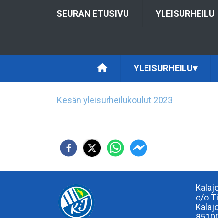
SEURAN ETUSIVU
YLEISURHEILU
YLEISURHEILU
▾
Kesän yleisurheilukoulut 2023
Kalaj
c/o T
Kalaj
85100