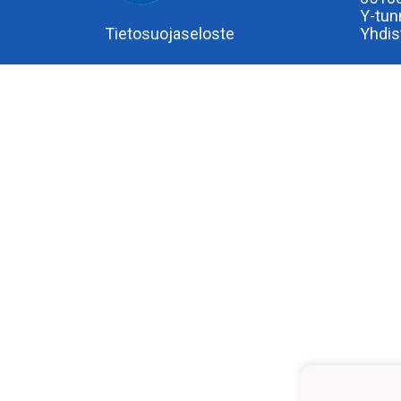
Y-tun
Tietosuojaseloste
Yhdis