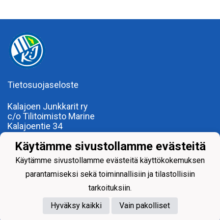
Tietosuojaseloste
Kalajoen Junkkarit ry
c/o Tilitoimisto Marine
Kalajoentie 34
85100 Kalajoki
Käytämme sivustollamme evästeitä
Y-tunnus 0185922-0
Yhdistysrekisterinumero 120.904
Käytämme sivustollamme evästeitä käyttökokemuksen
parantamiseksi sekä toiminnallisiin ja tilastollisiin
tarkoituksiin.
Hyväksy kaikki
Vain pakolliset
Powered by