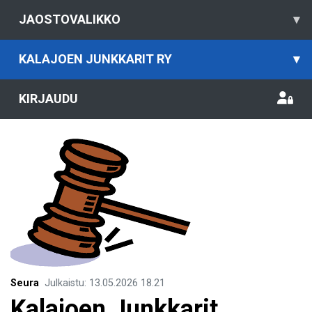
JAOSTOVALIKKO
▾
KALAJOEN JUNKKARIT RY
▾
KIRJAUDU
Seura
Julkaistu
:
13.05.2026
18.21
Kalajoen Junkkarit