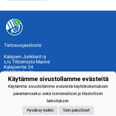
Tietosuojaseloste
Kalajoen Junkkarit ry
c/o Tilitoimisto Marine
Kalajoentie 34
85100 Kalajoki
Y-tunnus 0185922-0
Käytämme sivustollamme evästeitä
Yhdistysrekisterinumero 120.904
Käytämme sivustollamme evästeitä käyttökokemuksen
parantamiseksi sekä toiminnallisiin ja tilastollisiin
tarkoituksiin.
Hyväksy kaikki
Vain pakolliset
Powered by