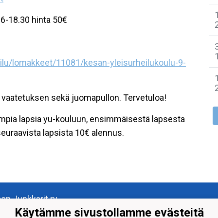
16-18.30 hinta 50€
heilu/lomakkeet/11081/kesan-yleisurheilukoulu-9-
n vaatetuksen sekä juomapullon. Tervetuloa!
mpia lapsia yu-kouluun, ensimmäisestä lapsesta
 seuraavista lapsista 10€ alennus.
oen Junkkarit ry
ilitoimisto Marine
Käytämme sivustollamme evästeitä