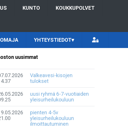
TUS
KUNTO
KOUKKUPOLVET
TOMAJA
YHTEYSTIEDOT
▾
oston uusimmat
07.07.2026
Valkeavesi-kisojen
14.37
tulokset
26.05.2026
uusi ryhmä 6-7-vuotiaiden
09.25
yleisurheilukouluun
19.05.2026
pienten 4-5v
21.00
yleisurheilukouluun
ilmoittautuminen