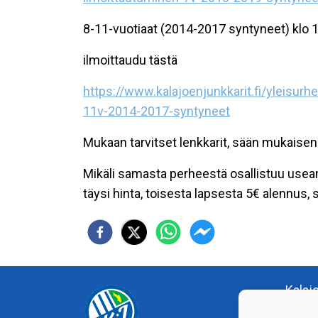
8-11-vuotiaat (2014-2017 syntyneet) klo 
ilmoittaudu tästä
https://www.kalajoenjunkkarit.fi/yleisur
11v-2014-2017-syntyneet
Mukaan tarvitset lenkkarit, sään mukaise
Mikäli samasta perheestä osallistuu usea
täysi hinta, toisesta lapsesta 5€ alennus,
Kalaj
c/o T