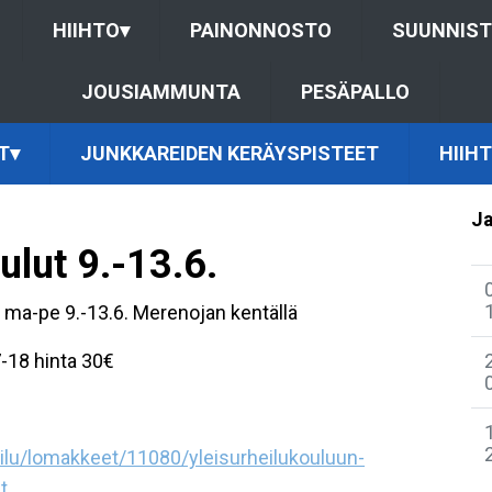
HIIHTO
▾
PAINONNOSTO
SUUNNIS
JOUSIAMMUNTA
PESÄPALLO
T
▾
JUNKKAREIDEN KERÄYSPISTEET
HIIH
Ja
ulut 9.-13.6.
 ma-pe 9.-13.6. Merenojan kentällä
-18 hinta 30€
heilu/lomakkeet/11080/yleisurheilukouluun-
t