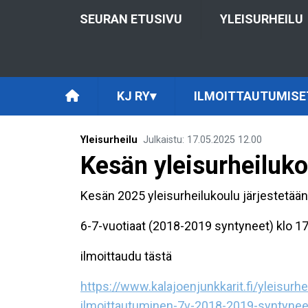
SEURAN ETUSIVU
YLEISURHEILU
KJ RY
▾
ILMOITTAUTUMISE
Yleisurheilu
Julkaistu
:
17.05.2025
12.00
Kesän yleisurheiluko
Kesän 2025 yleisurheilukoulu järjestetään
6-7-vuotiaat (2018-2019 syntyneet) klo 17
ilmoittaudu tästä
https://www.kalajoenjunkkarit.fi/yleisur
ilmoittautuminen-7v-2018-2019-syntynee