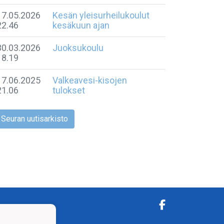
17.05.2026
Kesän yleisurheilukoulut
22.46
kesäkuun ajan
30.03.2026
Juoksukoulu
18.19
17.06.2025
Valkeavesi-kisojen
21.06
tulokset
Seuran uutisarkisto