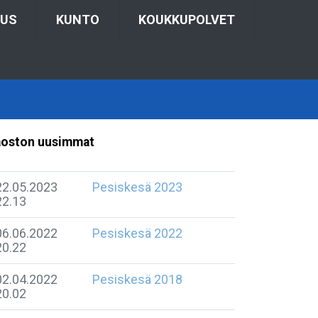
TUS
KUNTO
KOUKKUPOLVET
oston uusimmat
22.05.2023
Pesiskesä 2023
22.13
06.06.2022
Pesiskesä 2022
20.22
02.04.2022
Pesiskesä 2018
20.02