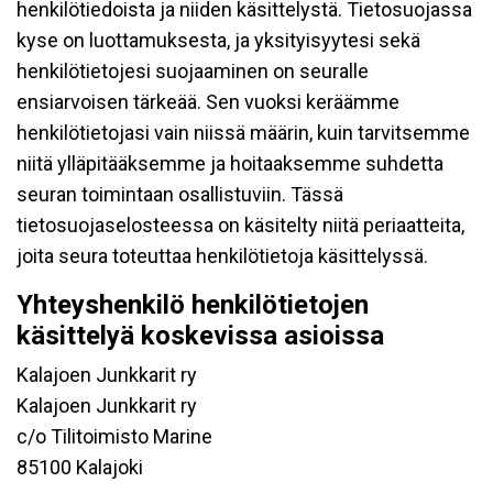
henkilötiedoista ja niiden käsittelystä. Tietosuojassa
kyse on luottamuksesta, ja yksityisyytesi sekä
henkilötietojesi suojaaminen on seuralle
ensiarvoisen tärkeää. Sen vuoksi keräämme
henkilötietojasi vain niissä määrin, kuin tarvitsemme
niitä ylläpitääksemme ja hoitaaksemme suhdetta
seuran toimintaan osallistuviin. Tässä
tietosuojaselosteessa on käsitelty niitä periaatteita,
joita seura toteuttaa henkilötietoja käsittelyssä.
Yhteyshenkilö henkilötietojen
käsittelyä koskevissa asioissa
Kalajoen Junkkarit ry
Kalajoen Junkkarit ry
c/o Tilitoimisto Marine
85100 Kalajoki