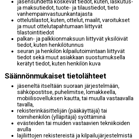
jäsensuhdetta koskevat tiedot, kuten, laskutus-
ja maksutiedot, tuote- ja tilaustiedot, tieto
vanhempainvastuunkantajasta
ottelutilastot, kuten, ottelut, maalit, varoitukset
ja muut ottelutapahtumaan liittyvät
tilastointitiedot
palkan- ja palkkionmaksuun liittyvät yksilöivät
tiedot, kuten henkilötunnus
seuran ja henkilön kilpailutoimintaan liittyvät
tiedot sekä muut asiakkaan suostumuksella
kerätyt tiedot, kuten henkilön kuva
Säännönmukaiset tietolähteet
jäseneltä itseltään suoraan järjestelmään,
sähköpostitse, puhelimitse, lomakkeella,
mobiilisovelluksen kautta, tai muulla vastaavalla
tavalla,
rekisterinkäsittelijän (pääkäyttäjä) tai
toimihenkilön (ylläpitäjä) syöttäminä
evästeiden tai muiden vastaavien tekniikoiden
avulla
lajiliittojen rekistereistä ja kilpailujärjestelmistä