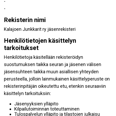
-
-
Rekisterin nimi
Kalajoen Junkkarit ry jäsenrekisteri
Henkilötietojen käsittelyn
tarkoitukset
Henkilötietoja käsitellään rekisteröidyn
suostumuksen taikka seuran ja jäsenen välisen
jäsensuhteen taikka muun asiallisen yhteyden
perusteella, jolloin lainmukainen käsittelyperuste on
rekisterinpitäjän oikeutettu etu, etenkin seuraaviin
käsittelyn tarkoituksiin:
Jäsenyyksien ylläpito
Kilpailutoiminnan toteuttaminen
Tulospalvelun ylläpito ja tilastojen julkaisu