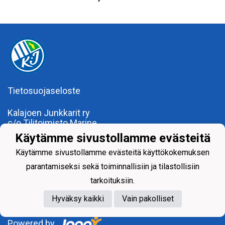
Tietosuojaseloste
Kalajoen Junkkarit ry
c/o Tilitoimisto Marine
Kalajoentie 34
Käytämme sivustollamme evästeitä
85100 Kalajoki
Käytämme sivustollamme evästeitä käyttökokemuksen
Y-tunnus 0185922-0
Yhdistysrekisterinumero 120.904
parantamiseksi sekä toiminnallisiin ja tilastollisiin
tarkoituksiin.
Hyväksy kaikki
Vain pakolliset
Powered by