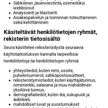
Sähköinen jäsenviestintä, esimerkiksi
webbisivut
Analysointi ja tilastointi
Asiakaspalvelun ja toiminnan toteuttaminen
sekä kehittäminen
Käsiteltävät henkilötietojen ryhmät,
rekisterin tietosisältö
Seura käsittelee rekisteröidystä seuraavia
käyttötarkoituksen kannalta tarpeellisia
henkilötietoja tai henkilötietojen ryhmiä:
yhteystiedot, kuten nimi, osoite,
puhelinnumerot, sähköpostiosoitteet,
rekisteröitymistiedot, kuten käyttäjätunnus,
nimimerkki, salasana ja muu mahdollinen
yksilöivä tunnus,
demografiatiedot, kuten ikä, sukupuoli ja
äidinkieli,
mahdolliset luvat ja suostumukset