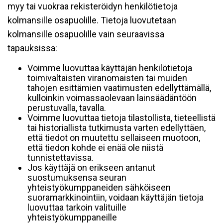
myy tai vuokraa rekisteröidyn henkilötietoja
kolmansille osapuolille. Tietoja luovutetaan
kolmansille osapuolille vain seuraavissa
tapauksissa:
Voimme luovuttaa käyttäjän henkilötietoja
toimivaltaisten viranomaisten tai muiden
tahojen esittämien vaatimusten edellyttämällä,
kulloinkin voimassaolevaan lainsäädäntöön
perustuvalla, tavalla.
Voimme luovuttaa tietoja tilastollista, tieteellistä
tai historiallista tutkimusta varten edellyttäen,
että tiedot on muutettu sellaiseen muotoon,
että tiedon kohde ei enää ole niistä
tunnistettavissa.
Jos käyttäjä on erikseen antanut
suostumuksensa seuran
yhteistyökumppaneiden sähköiseen
suoramarkkinointiin, voidaan käyttäjän tietoja
luovuttaa tarkoin valituille
yhteistyökumppaneille