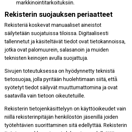
markkinointitarkoituksiin.
Rekisterin suojauksen periaatteet
Rekisteriä koskevat manuaaliset aineistot
säilytetään suojatuissa tiloissa. Digitaalisesti
tallennetut ja käsiteltävät tiedot ovat tietokannoissa,
jotka ovat palomuurein, salasanoin ja muiden
teknisten keinojen avulla suojattuja.
Sivujen toteutuksessa on hyödynnetty teknistä
tietosuojaa, jolla pyritään huolehtimaan siitä, että̈
syötetyt tiedot säilyvät muuttumattomina ja ovat
saatavilla vain tietoon oikeutetuille.
Rekisterin tietojenkäsittelyyn on käyttöoikeudet vain
niillä rekisterinpitäjän henkilöstön jäsenillä joiden
työtehtävien suorittaminen sitä edellyttää. Rekisterin