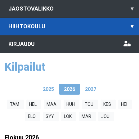
JAOSTOVALIKKO
▾
HIIHTOKOULU
▾
KIRJAUDU
Kilpailut
2025
2026
2027
TAM
HEL
MAA
HUH
TOU
KES
HEI
ELO
SYY
LOK
MAR
JOU
Elokuu
2026