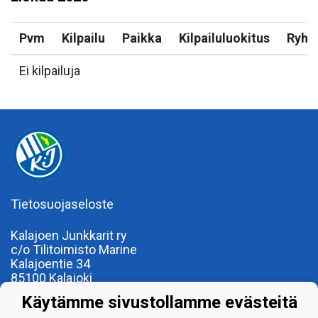
Pvm
Kilpailu
Paikka
Kilpailuluokitus
Ryh
Ei kilpailuja
Tietosuojaseloste
Kalajoen Junkkarit ry
c/o Tilitoimisto Marine
Kalajoentie 34
85100 Kalajoki
Y-tunnus 0185922-0
Käytämme sivustollamme evästeitä
Yhdistysrekisterinumero 120.904