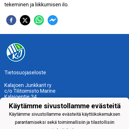
tekeminen ja liikkumisen ilo.
Tietosuojaseloste
Kalajoen Junkkarit ry
c/o Tilitoimisto Marine
Kalajoentie 34
85100 Kalajoki
Käytämme sivustollamme evästeitä
Y-tunnus 0185922-0
Yhdistysrekisterinumero 120.904
Käytämme sivustollamme evästeitä käyttökokemuksen
parantamiseksi sekä toiminnallisiin ja tilastollisiin