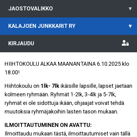
JAOSTOVALIKKO
▾
KALAJOEN JUNKKARIT RY
▾
KIRJAUDU
HIIHTOKOULU ALKAA MAANANTAINA 6.10.2025 klo
18.00!
Hiihtokoulu on
1lk- 7lk
ikäisille lapsille, lapset jaetaan
kolmeen ryhmään. Ryhmät 1-2lk, 3-4lk ja 5-7lk,
ryhmät ei ole sidottuja ikään, ohjaajat voivat tehdä
muutoksia ryhmäjakoihin lasten tason mukaan.
ILMOITTAUTUMINEN ON AVATTU:
Ilmoittaudu mukaan tästä, ilmoittautumiset vain tällä